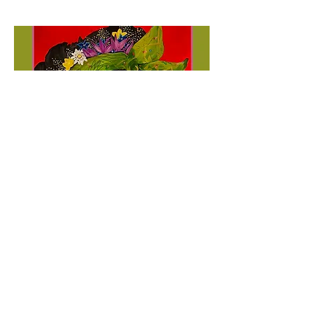
ANGELINES
María Angelines nace en Pamplona
en 1922 en una familia modesta. En
1931 se instaura la 2º República. En
esta época, numerosos militantes