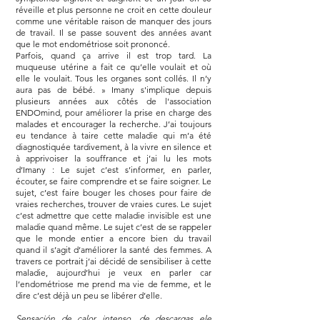
réveille et plus personne ne croit en cette douleur
comme une véritable raison de manquer des jours
de travail. Il se passe souvent des années avant
que le mot endométriose soit prononcé.
Parfois, quand ça arrive il est trop tard. La
muqueuse utérine a fait ce qu’elle voulait et où
elle le voulait. Tous les organes sont collés. Il n’y
aura pas de bébé. » Imany s'implique depuis
plusieurs années aux côtés de l'association
ENDOmind, pour améliorer la prise en charge des
malades et encourager la recherche. J’ai toujours
eu tendance à taire cette maladie qui m’a été
diagnostiquée tardivement, à la vivre en silence et
à apprivoiser la souffrance et j’ai lu les mots
d’Imany : Le sujet c’est s’informer, en parler,
écouter, se faire comprendre et se faire soigner. Le
sujet, c’est faire bouger les choses pour faire de
vraies recherches, trouver de vraies cures. Le sujet
c’est admettre que cette maladie invisible est une
maladie quand même. Le sujet c’est de se rappeler
que le monde entier a encore bien du travail
quand il s’agit d’améliorer la santé des femmes. A
travers ce portrait j’ai décidé de sensibiliser à cette
maladie, aujourd’hui je veux en parler car
l’endométriose me prend ma vie de femme, et le
dire c’est déjà un peu se libérer d’elle.
Sensación de calor intenso, de descargas ele