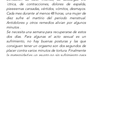
´ctrica, de contracciones, dolores de espalda,
pieeeernas cansadas, vértidos, vómitos, desmayos.
Cada mes durante al menos 48 horas, una mujer de
diez sufre el martirio del periodo menstrual.
Antidolores y otros remedios alivian por algunos
minutos .
Se necesita una semana para recuperarse de estos
dos días. Para algunas el acto sexual es un
sufrimiento, no hay buenas posturas y las que
consiguen tener un orgasmo son dos segundos de
placer contra varios minutos de tortura. Finalmente
la maternidad es un asunto no sin sufrimiento para
las mujeres que tienen endometrosis. La cantora
Imanu padece de endometrosis. En uina carta
abierta ella denuncia la injusticia social y médica al
rededor de esta enfermedad : « los síntomas son
sangrntes y un día te despiertas y nadie cree que
este dolor sea un motivo para faltar al trabajo. A
veces pasan muchos años hasta que la palabra
endometrosis sea pronunciada.
A veces, cuando llega, es demasiado tarde. La
mucosa uterina ha hecho lo que ha querido y
donde ha querido. Los órganos se han entre
pegado. No habrá un bebe. Imanu se implica
desde hace varios años junto con la aslciación
ENDOmind, para mejorar la atención de las
enfermas y motivar la investigación.He solido
silenciar eta enfermedad que se me ha diagnostica