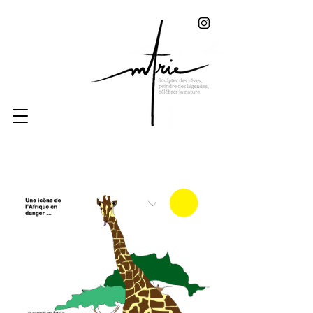
Bienvenue sur le site de laptite.org
La P'tite : Illustrations